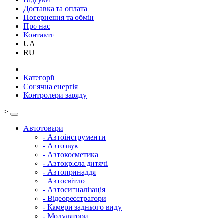
Доставка та оплата
Повернення та обмін
Про нас
Контакти
UA
RU
Категорії
Сонячна енергія
Контролери заряду
>
Автотовари
- Автоінструменти
- Автозвук
- Автокосметика
- Автокрісла дитячі
- Автопринаддя
- Автосвітло
- Автосигналізація
- Відеореєстратори
- Камери заднього виду
- Модулятори