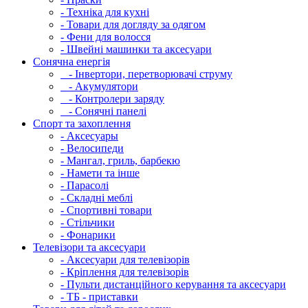
- Техніка для кухні
- Товари для догляду за одягом
- Фени для волосся
- Швейні машинки та аксесуари
Сонячна енергія
- Інвертори, перетворювачі струму
- Акумулятори
- Контролери заряду
- Сонячні панелі
Спорт та захоплення
- Аксесуары
- Велосипеди
- Мангал, гриль, барбекю
- Намети та інше
- Парасолі
- Складні меблі
- Спортивні товари
- Стільчики
- Фонарики
Телевізори та аксесуари
- Аксесуари для телевізорів
- Кріплення для телевізорів
- Пульти дистанційного керування та аксесуари
- ТБ - приставки