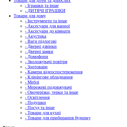
Товари для дітей та дорослих
- Іграшки та інше
- ДИТЯЧІ ІГРАШКИ
Товари для дому
- Інструменти та інше
- Аксесуари для ванної
- Аксесуари до кімнати
- Акустика
- Ваги підлогові
- Дверні дзвінки
- Дверні замки
- Домофони
- Зволожувачі повітря
- Зоотовари
- Камери відеоспостереження
- Клінінгове обладнання
- Меблі
- Мережеві подовжувачі
- Овочерізки, терки та інше
- Освітлення
- Подушки
- Посуд та інше
- Товари для кухні
- Товари для прибирання будинку