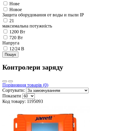
Нове
Новое
Защита оборудования от воды и пыли IP
21
максимальна потужність
1200 Вт
720 Вт
Напруга
12/24 В
Пошук
Контролери заряду
Порівняння товарів (0)
Сортувати:
Показати
Код товару: 1195093