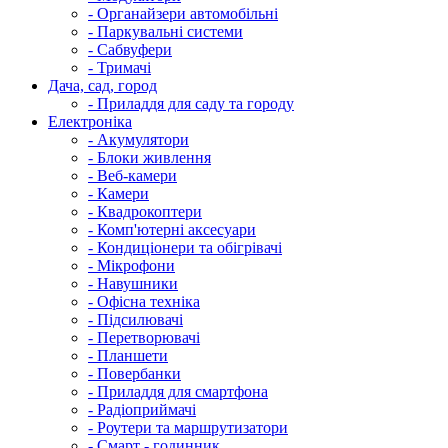
- Органайзери автомобільні
- Паркувальні системи
- Сабвуфери
- Тримачі
Дача, сад, город
- Приладдя для саду та городу
Електроніка
- Акумулятори
- Блоки живлення
- Веб-камери
- Камери
- Квадрокоптери
- Комп'ютерні аксесуари
- Кондиціонери та обігрівачі
- Мікрофони
- Навушники
- Офісна техніка
- Підсилювачі
- Перетворювачі
- Планшети
- Повербанки
- Приладдя для смартфона
- Радіоприймачі
- Роутери та маршрутизатори
- Смарт - годинник