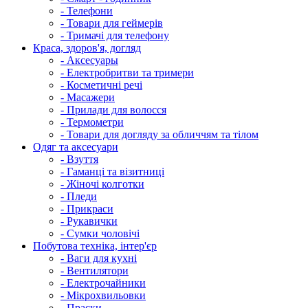
- Телефони
- Товари для геймерів
- Тримачі для телефону
Краса, здоров'я, догляд
- Аксесуары
- Електробритви та тримери
- Косметичні речі
- Масажери
- Прилади для волосся
- Термометри
- Товари для догляду за обличчям та тілом
Одяг та аксесуари
- Взуття
- Гаманці та візитниці
- Жіночі колготки
- Пледи
- Прикраси
- Рукавички
- Сумки чоловічі
Побутова техніка, інтер'єр
- Ваги для кухні
- Вентилятори
- Електрочайники
- Мікрохвильовки
- Праски