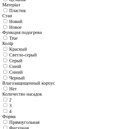
Матеріал
Пластик
Стан
Новий
Новое
Функция подогрева
True
Колір
Красный
Светло-серый
Серый
Синій
Синий
Черный
Влагозащищенный корпус
Нет
Количество насадок
2
3
4
Форма
Прямоугольная
Фигурная