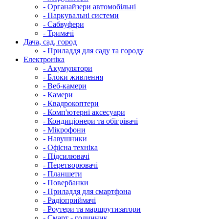
- Органайзери автомобільні
- Паркувальні системи
- Сабвуфери
- Тримачі
Дача, сад, город
- Приладдя для саду та городу
Електроніка
- Акумулятори
- Блоки живлення
- Веб-камери
- Камери
- Квадрокоптери
- Комп'ютерні аксесуари
- Кондиціонери та обігрівачі
- Мікрофони
- Навушники
- Офісна техніка
- Підсилювачі
- Перетворювачі
- Планшети
- Повербанки
- Приладдя для смартфона
- Радіоприймачі
- Роутери та маршрутизатори
- Смарт - годинник