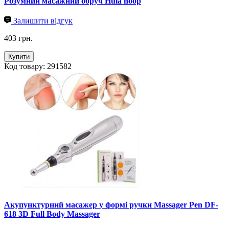
Розумний масажний обруч Hula hoop
Залишити відгук
403 грн.
Купити
Код товару: 291582
Акупунктурний масажер у формі ручки Massager Pen DF-
618 3D Full Body Massager