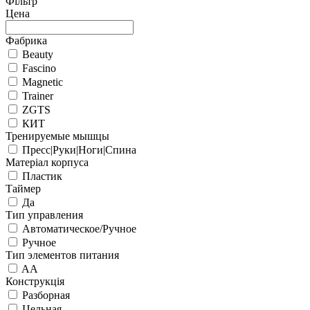
Фільтр
Цена
Фабрика
Beauty
Fascino
Magnetic
Trainer
ZGTS
КИТ
Тренируемые мышцы
Пресс|Руки|Ноги|Спина
Матеріал корпуса
Пластик
Таймер
Да
Тип управления
Автоматическое/Ручное
Ручное
Тип элементов питания
AA
Конструкція
Разборная
Цельная