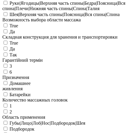
Руки|Ягодицы|Верхняя часть спины|Бедра|Поясница|Вся
спина|Плечи|Нижняя часть спины|Спина|Талия
Шея|Верхняя часть спины|Поясница|Вся спина|Спина
Возможность выбора области массажа
True
Да
Складная конструкция для хранения и транспортировки
True
Да
Так
Гарантійний термін
3
6
Призначення
Домашнее
живлення
Батарейки
Количество массажных головок
1
2
Область применения
Губы|Лицо|Лоб|Нос|Подбородок|Шея
Подбородок