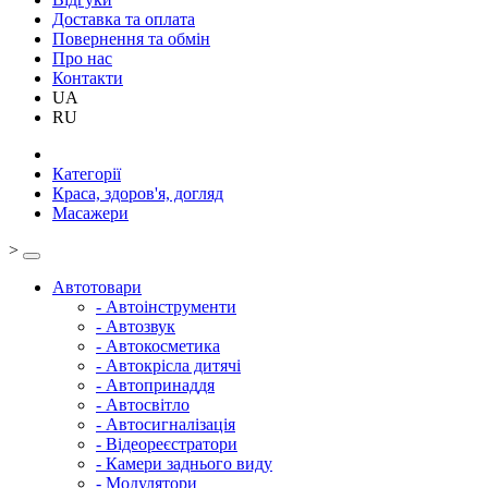
Доставка та оплата
Повернення та обмін
Про нас
Контакти
UA
RU
Категорії
Краса, здоров'я, догляд
Масажери
>
Автотовари
- Автоінструменти
- Автозвук
- Автокосметика
- Автокрісла дитячі
- Автопринаддя
- Автосвітло
- Автосигналізація
- Відеореєстратори
- Камери заднього виду
- Модулятори