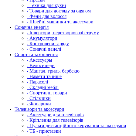
- Техніка для кухні
- Товари для догляду за одягом
- Фени для волосся
- Швейні машинки та аксесуари
Сонячна енергія
- Інвертори, перетворювачі струму
- Акумулятори
- Контролери заряду
- Сонячні панелі
Спорт та захоплення
- Аксесуары
- Велосипеди
- Мангал, гриль, барбекю
- Намети та інше
- Парасолі
- Складні меблі
- Спортивні товари
- Стільчики
- Фонарики
Телевізори та аксесуари
- Аксесуари для телевізорів
- Кріплення для телевізорів
- Пульти дистанційного керування та аксесуари
- ТБ - приставки