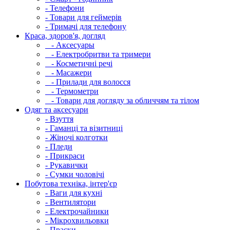
- Телефони
- Товари для геймерів
- Тримачі для телефону
Краса, здоров'я, догляд
- Аксесуары
- Електробритви та тримери
- Косметичні речі
- Масажери
- Прилади для волосся
- Термометри
- Товари для догляду за обличчям та тілом
Одяг та аксесуари
- Взуття
- Гаманці та візитниці
- Жіночі колготки
- Пледи
- Прикраси
- Рукавички
- Сумки чоловічі
Побутова техніка, інтер'єр
- Ваги для кухні
- Вентилятори
- Електрочайники
- Мікрохвильовки
- Праски