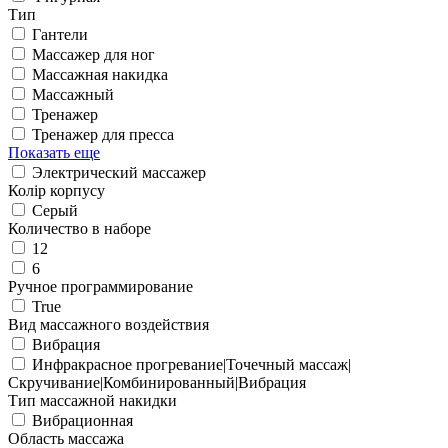
Тип
Гантели
Массажер для ног
Массажная накидка
Массажный
Тренажер
Тренажер для пресса
Показать еще
Электрический массажер
Колір корпусу
Серый
Количество в наборе
12
6
Ручное программирование
True
Вид массажного воздействия
Вибрация
Инфракрасное прогревание|Точечный массаж|
Скручивание|Комбинированный|Вибрация
Тип массажной накидки
Вибрационная
Область массажа