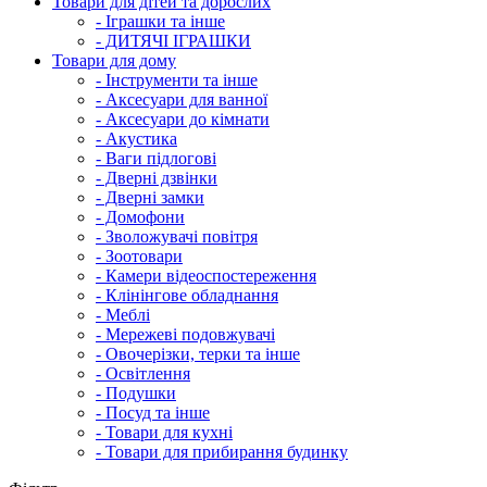
Товари для дітей та дорослих
- Іграшки та інше
- ДИТЯЧІ ІГРАШКИ
Товари для дому
- Інструменти та інше
- Аксесуари для ванної
- Аксесуари до кімнати
- Акустика
- Ваги підлогові
- Дверні дзвінки
- Дверні замки
- Домофони
- Зволожувачі повітря
- Зоотовари
- Камери відеоспостереження
- Клінінгове обладнання
- Меблі
- Мережеві подовжувачі
- Овочерізки, терки та інше
- Освітлення
- Подушки
- Посуд та інше
- Товари для кухні
- Товари для прибирання будинку