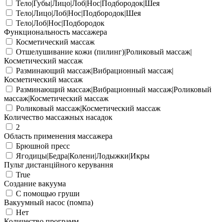
Тело|Губы|Лицо|Лоб|Нос|Подбородок|Шея
Тело|Лицо|Лоб|Нос|Подбородок|Шея
Тело|Лоб|Нос|Подбородок
Функциональность массажера
Косметический массаж
Отшелушивание кожи (пилинг)|Роликовый массаж|
Косметический массаж
Разминающий массаж|Вибрационный массаж|
Косметический массаж
Разминающий массаж|Вибрационный массаж|Роликовый
массаж|Косметический массаж
Роликовый массаж|Косметический массаж
Количество массажных насадок
2
Область применения массажера
Брюшной пресс
Ягодицы|Бедра|Колени|Лодыжки|Икры
Пульт дистанційного керування
True
Создание вакуума
С помощью груши
Вакуумный насос (помпа)
Нет
Количество программ