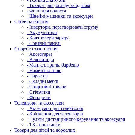
- Товари для догляду за одягом
- Фени для волосся
- Швейні машинки та аксесуари
Сонячна енергія
- Інвертори, перетворювачі струму
- Акумулятори
- Контролери заряду
- Сонячні панелі
Спорт та захоплення
- Аксесуары
- Велосипеди
- Мангал, гриль, барбекю
- Намети та інше
- Парасолі
- Складні меблі
- Спортивні товари
- Стільчики
- Фонарики
Телевізори та аксесуари
- Аксесуари для телевізорів
- Кріплення для телевізорів
- Пульти дистанційного керування та аксесуари
- ТБ - приставки
Товари для дітей та дорослих