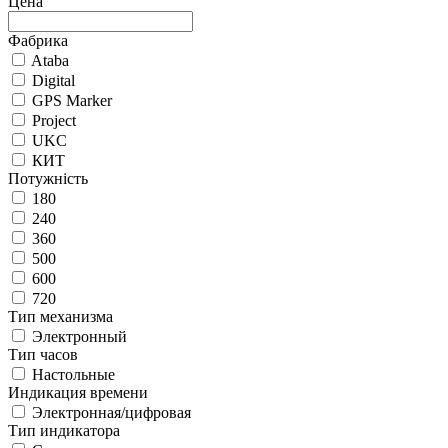
Цена
Фабрика
Ataba
Digital
GPS Marker
Project
UKC
КИТ
Потужність
180
240
360
500
600
720
Тип механизма
Электронный
Тип часов
Настольные
Индикация времени
Электронная/цифровая
Тип индикатора