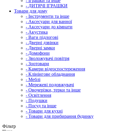
- Іграшки та інше
- ДИТЯЧІ ІГРАШКИ
Товари для дому
- Інструменти та інше
- Аксесуари для ванної
- Аксесуари до кімнати
- Акустика
- Ваги підлогові
- Дверні дзвінки
- Дверні замки
- Домофони
- Зволожувачі повітря
- Зоотовари
- Камери відеоспостереження
- Клінінгове обладнання
- Меблі
- Мережеві подовжувачі
- Овочерізки, терки та інше
- Освітлення
- Подушки
- Посуд та інше
- Товари для кухні
- Товари для прибирання будинку
Фільтр