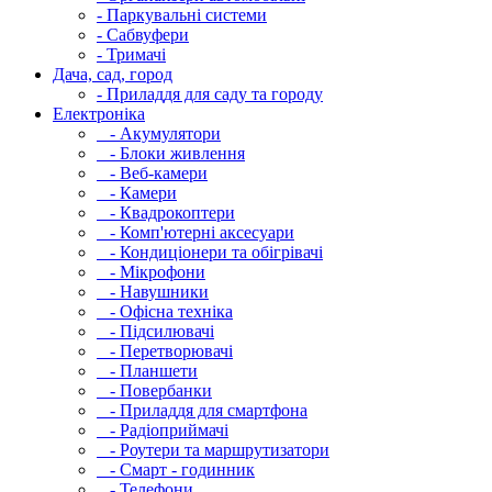
- Паркувальні системи
- Сабвуфери
- Тримачі
Дача, сад, город
- Приладдя для саду та городу
Електроніка
- Акумулятори
- Блоки живлення
- Веб-камери
- Камери
- Квадрокоптери
- Комп'ютерні аксесуари
- Кондиціонери та обігрівачі
- Мікрофони
- Навушники
- Офісна техніка
- Підсилювачі
- Перетворювачі
- Планшети
- Повербанки
- Приладдя для смартфона
- Радіоприймачі
- Роутери та маршрутизатори
- Смарт - годинник
- Телефони