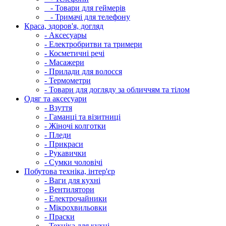
- Товари для геймерів
- Тримачі для телефону
Краса, здоров'я, догляд
- Аксесуары
- Електробритви та тримери
- Косметичні речі
- Масажери
- Прилади для волосся
- Термометри
- Товари для догляду за обличчям та тілом
Одяг та аксесуари
- Взуття
- Гаманці та візитниці
- Жіночі колготки
- Пледи
- Прикраси
- Рукавички
- Сумки чоловічі
Побутова техніка, інтер'єр
- Ваги для кухні
- Вентилятори
- Електрочайники
- Мікрохвильовки
- Праски
- Техніка для кухні