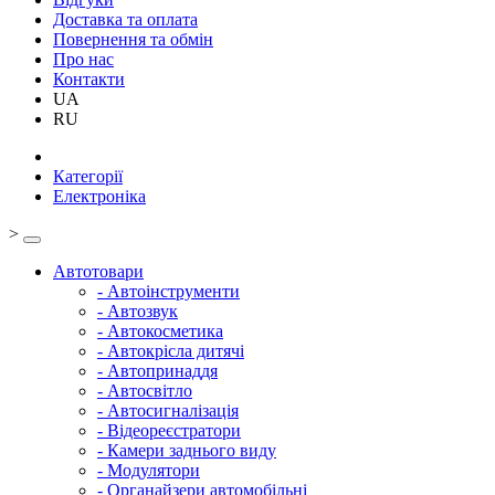
Доставка та оплата
Повернення та обмін
Про нас
Контакти
UA
RU
Категорії
Електроніка
>
Автотовари
- Автоінструменти
- Автозвук
- Автокосметика
- Автокрісла дитячі
- Автопринаддя
- Автосвітло
- Автосигналізація
- Відеореєстратори
- Камери заднього виду
- Модулятори
- Органайзери автомобільні