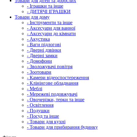
Товари для дітей та дорослих
- Іграшки та інше
- ДИТЯЧІ ІГРАШКИ
Товари для дому
- Інструменти та інше
- Аксесуари для ванної
- Аксесуари до кімнати
- Акустика
- Ваги підлогові
- Дверні дзвінки
- Дверні замки
- Домофони
- Зволожувачі повітря
- Зоотовари
- Камери відеоспостереження
- Клінінгове обладнання
- Меблі
- Мережеві подовжувачі
- Овочерізки, терки та інше
- Освітлення
- Подушки
- Посуд та інше
- Товари для кухні
- Товари для прибирання будинку