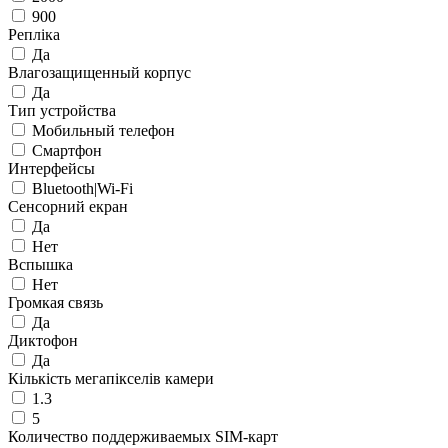
900
Репліка
Да
Влагозащищенный корпус
Да
Тип устройства
Мобильный телефон
Смартфон
Интерфейсы
Bluetooth|Wi-Fi
Сенсорний екран
Да
Нет
Вспышка
Нет
Громкая связь
Да
Диктофон
Да
Кількість мегапікселів камери
1.3
5
Количество поддерживаемых SIM-карт