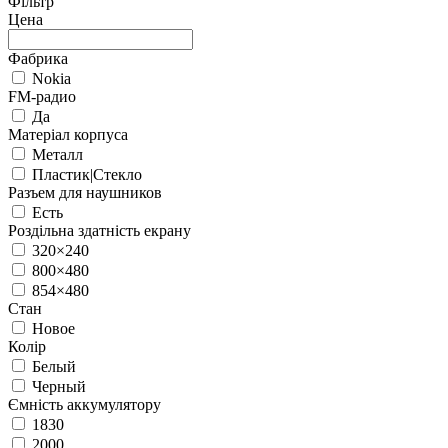
Фільтр
Цена
Фабрика
Nokia
FM-радио
Да
Матеріал корпуса
Металл
Пластик|Стекло
Разъем для наушников
Есть
Роздільна здатність екрану
320×240
800×480
854×480
Стан
Новое
Колір
Белый
Черный
Ємність аккумулятору
1830
2000