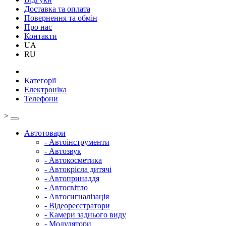
Доставка та оплата
Повернення та обмін
Про нас
Контакти
UA
RU
Категорії
Електроніка
Телефони
>
Автотовари
- Автоінструменти
- Автозвук
- Автокосметика
- Автокрісла дитячі
- Автопринаддя
- Автосвітло
- Автосигналізація
- Відеореєстратори
- Камери заднього виду
- Модулятори