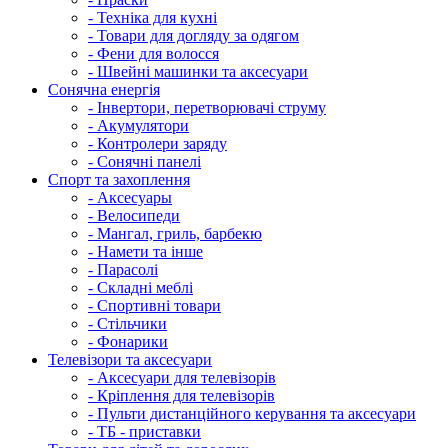
- Техніка для кухні
- Товари для догляду за одягом
- Фени для волосся
- Швейні машинки та аксесуари
Сонячна енергія
- Інвертори, перетворювачі струму
- Акумулятори
- Контролери заряду
- Сонячні панелі
Спорт та захоплення
- Аксесуары
- Велосипеди
- Мангал, гриль, барбекю
- Намети та інше
- Парасолі
- Складні меблі
- Спортивні товари
- Стільчики
- Фонарики
Телевізори та аксесуари
- Аксесуари для телевізорів
- Кріплення для телевізорів
- Пульти дистанційного керування та аксесуари
- ТБ - приставки