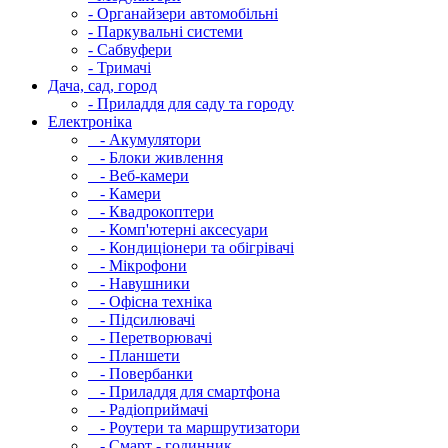
- Органайзери автомобільні
- Паркувальні системи
- Сабвуфери
- Тримачі
Дача, сад, город
- Приладдя для саду та городу
Електроніка
- Акумулятори
- Блоки живлення
- Веб-камери
- Камери
- Квадрокоптери
- Комп'ютерні аксесуари
- Кондиціонери та обігрівачі
- Мікрофони
- Навушники
- Офісна техніка
- Підсилювачі
- Перетворювачі
- Планшети
- Повербанки
- Приладдя для смартфона
- Радіоприймачі
- Роутери та маршрутизатори
- Смарт - годинник