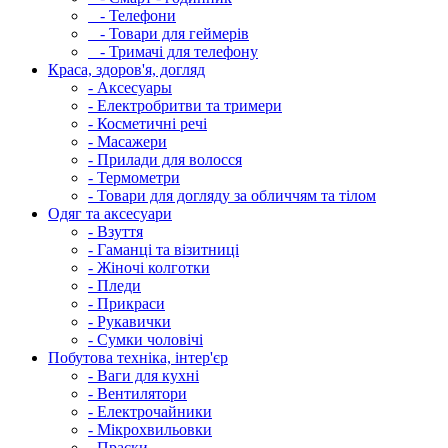
- Телефони
- Товари для геймерів
- Тримачі для телефону
Краса, здоров'я, догляд
- Аксесуары
- Електробритви та тримери
- Косметичні речі
- Масажери
- Прилади для волосся
- Термометри
- Товари для догляду за обличчям та тілом
Одяг та аксесуари
- Взуття
- Гаманці та візитниці
- Жіночі колготки
- Пледи
- Прикраси
- Рукавички
- Сумки чоловічі
Побутова техніка, інтер'єр
- Ваги для кухні
- Вентилятори
- Електрочайники
- Мікрохвильовки
- Праски