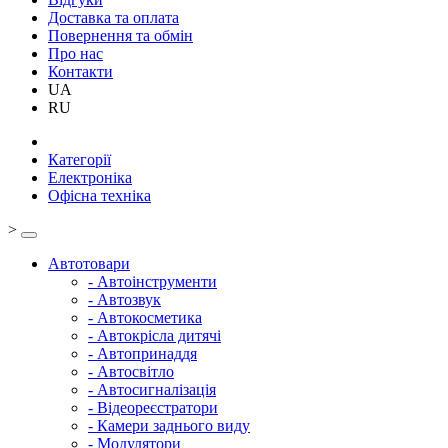
Доставка та оплата
Повернення та обмін
Про нас
Контакти
UA
RU
Категорії
Електроніка
Офісна техніка
>
Автотовари
- Автоінструменти
- Автозвук
- Автокосметика
- Автокрісла дитячі
- Автопринаддя
- Автосвітло
- Автосигналізація
- Відеореєстратори
- Камери заднього виду
- Модулятори