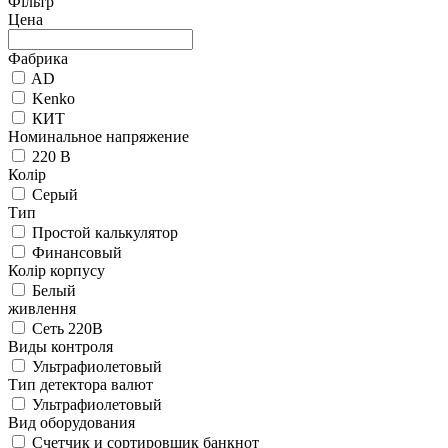
Фільтр
Цена
Фабрика
AD
Kenko
КИТ
Номинальное напряжение
220 В
Колір
Серый
Тип
Простой калькулятор
Финансовый
Колір корпусу
Белый
живлення
Сеть 220В
Виды контроля
Ультрафиолетовый
Тип детектора валют
Ультрафиолетовый
Вид оборудования
Счетчик и сортировщик банкнот