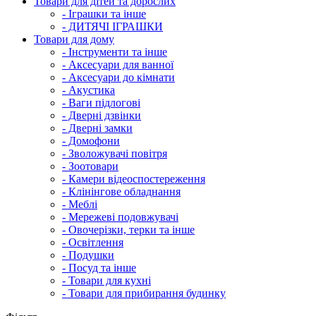
Товари для дітей та дорослих
- Іграшки та інше
- ДИТЯЧІ ІГРАШКИ
Товари для дому
- Інструменти та інше
- Аксесуари для ванної
- Аксесуари до кімнати
- Акустика
- Ваги підлогові
- Дверні дзвінки
- Дверні замки
- Домофони
- Зволожувачі повітря
- Зоотовари
- Камери відеоспостереження
- Клінінгове обладнання
- Меблі
- Мережеві подовжувачі
- Овочерізки, терки та інше
- Освітлення
- Подушки
- Посуд та інше
- Товари для кухні
- Товари для прибирання будинку