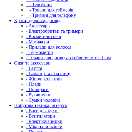
- Телефони
- Товари для геймерів
- Тримачі для телефону
Краса, здоров'я, догляд
- Аксесуары
- Електробритви та тримери
- Косметичні речі
- Масажери
- Прилади для волосся
- Термометри
- Товари для догляду за обличчям та тілом
Одяг та аксесуари
- Взуття
- Гаманці та візитниці
- Жіночі колготки
- Пледи
- Прикраси
- Рукавички
- Сумки чоловічі
Побутова техніка, інтер'єр
- Ваги для кухні
- Вентилятори
- Електрочайники
- Мікрохвильовки
- Праски