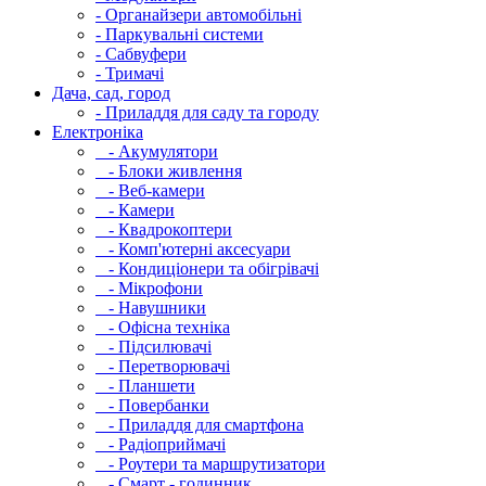
- Органайзери автомобільні
- Паркувальні системи
- Сабвуфери
- Тримачі
Дача, сад, город
- Приладдя для саду та городу
Електроніка
- Акумулятори
- Блоки живлення
- Веб-камери
- Камери
- Квадрокоптери
- Комп'ютерні аксесуари
- Кондиціонери та обігрівачі
- Мікрофони
- Навушники
- Офісна техніка
- Підсилювачі
- Перетворювачі
- Планшети
- Повербанки
- Приладдя для смартфона
- Радіоприймачі
- Роутери та маршрутизатори
- Смарт - годинник