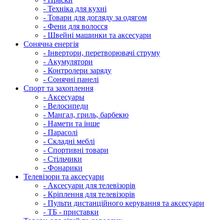
- Техніка для кухні
- Товари для догляду за одягом
- Фени для волосся
- Швейні машинки та аксесуари
Сонячна енергія
- Інвертори, перетворювачі струму
- Акумулятори
- Контролери заряду
- Сонячні панелі
Спорт та захоплення
- Аксесуары
- Велосипеди
- Мангал, гриль, барбекю
- Намети та інше
- Парасолі
- Складні меблі
- Спортивні товари
- Стільчики
- Фонарики
Телевізори та аксесуари
- Аксесуари для телевізорів
- Кріплення для телевізорів
- Пульти дистанційного керування та аксесуари
- ТБ - приставки