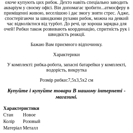
охоче купують цих рибок. Дехто навіть спеціально заводить
акваріум у своєму офісі. Він допомагає зробити...атмосферу в
приміщенні живою, веселішою і дає змогу зняти стрес. Адже,
спостерігаючи за швидкими рухами рибок, можна на деякий
час відволіктися від турбот. До речі, це хороша зарядка для
очей! Рибки також розвивають координацію, спритність рук і
швидкість реакції.
Бажаю Вам приємного відпочинку.
Характерики
У комплекті: рибка-робота, запасні батарейки у комплекті,
водорість, викрутка
Розмір рибки:7,5х3,5х2 см
Купуйте і купуйте
товари
В нашому інтернеті -
магазині.
Характеристики
Стан
Новое
Колір
Розовый
Матеріал
Металл