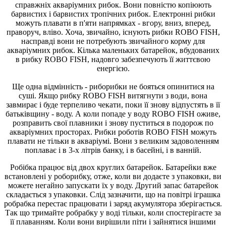
справжніх акваріумних рибок. Вони повністю копіюють
барвистих і барвистих тропічних рибок. Електронні рибки
можуть плавати в п'яти напрямках - вгору, вниз, вперед,
праворуч, вліво. Хоча, звичайно, існують рибки ROBO FISH,
насправді вони не потребують звичайного корму для
акваріумних рибок. Кілька маленьких батарейок, вбудованих
в рибку ROBO FISH, надовго забезпечують її життєвою
енергією.
Ще одна відмінність - риборибки не бояться опинитися на
суші. Якщо рибку ROBO FISH витягнути з води, вона
завмирає і буде терпеливо чекати, поки її знову відпустять в її
батьківщину - воду. А коли попаде у воду ROBO FISH оживе,
розправить свої плавники і знову пуститься в подорож по
акваріумних просторах. Рибки роботів ROBO FISH можуть
плавати не тільки в акваріумі. Вони з великим задоволенням
поплаває і в 3-х літрів банку, і в басейні, і в ванній.
Робібка працює від двох круглих батарейок. Батарейки вже
встановлені у роборибку, отже, коли ви додаєте з упаковки, ви
можете негайно запускати їх у воду. Другий запас батарейок
складається з упаковки. Слід зазначити, що на повітрі іграшка
робрабка перестає працювати і заряд акумулятора зберігається.
Так що тримайте робрабку у воді тільки, коли спостерігаєте за
її плаванням. Коли вони вирішили піти і зайнятися іншими