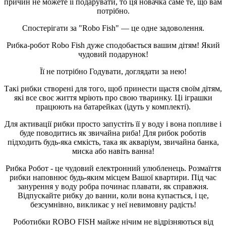
причин не можете її подарувати, то ця новачка саме те, що вам
потрібно.
Спостерігати за "Robo Fish" — це одне задоволення.
Рибка-робот Robo Fish дуже сподобається вашим дітям! Який
чудовий подарунок!
Її не потрібно Годувати, доглядати за нею!
Такі рибки створені для того, щоб принести щастя своїм дітям,
які все своє життя мріють про свою тваринку. Ці іграшки
працюють на батарейках (ідуть у комплекті).
Для активації рибки просто запустіть її у воду і вона попливе і
буде поводитись як звичайна риба! Для рибок роботів
підходить будь-яка ємкість, така як акваріум, звичайна банка,
миска або навіть ванна!
Рибка Робот - це чудовий електронний улюбленець. Розмаїття
рибки наповнює будь-яким місцем Вашої квартири. Під час
занурення у воду робра починає плавати, як справжня.
Відпускайте рибку до ванни, коли вона купається, і це,
безсумнівно, викликає у неї невимовну радість!
Роботибки ROBO FISH майже нічим не відрізняються від