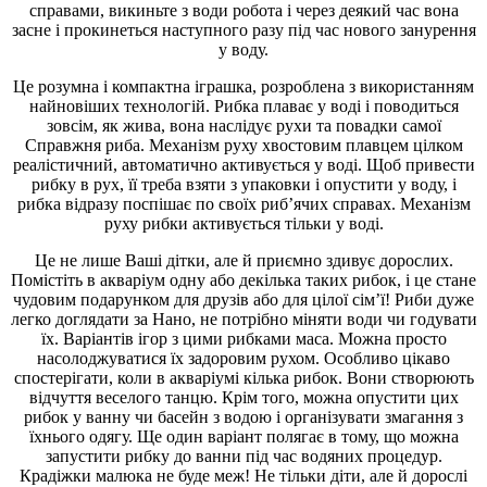
справами, викиньте з води робота і через деякий час вона
засне і прокинеться наступного разу під час нового занурення
у воду.
Це розумна і компактна іграшка, розроблена з використанням
найновіших технологій. Рибка плаває у воді і поводиться
зовсім, як жива, вона наслідує рухи та повадки самої
Справжня риба. Механізм руху хвостовим плавцем цілком
реалістичний, автоматично активується у воді. Щоб привести
рибку в рух, її треба взяти з упаковки і опустити у воду, і
рибка відразу поспішає по своїх риб’ячих справах. Механізм
руху рибки активується тільки у воді.
Це не лише Ваші дітки, але й приємно здивує дорослих.
Помістіть в акваріум одну або декілька таких рибок, і це стане
чудовим подарунком для друзів або для цілої сім’ї! Риби дуже
легко доглядати за Нано, не потрібно міняти води чи годувати
їх. Варіантів ігор з цими рибками маса. Можна просто
насолоджуватися їх задоровим рухом. Особливо цікаво
спостерігати, коли в акваріумі кілька рибок. Вони створюють
відчуття веселого танцю. Крім того, можна опустити цих
рибок у ванну чи басейн з водою і організувати змагання з
їхнього одягу. Ще один варіант полягає в тому, що можна
запустити рибку до ванни під час водяних процедур.
Крадіжки малюка не буде меж! Не тільки діти, але й дорослі