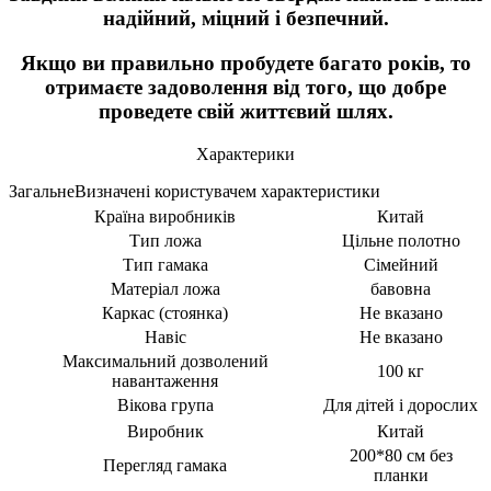
надійний, міцний і безпечний.
Якщо ви правильно пробудете багато років, то
отримаєте задоволення від того, що добре
проведете свій життєвий шлях.
Характерики
ЗагальнеВизначені користувачем характеристики
Країна виробників
Китай
Тип ложа
Цільне полотно
Тип гамака
Сімейний
Матеріал ложа
бавовна
Каркас (стоянка)
Не вказано
Навіс
Не вказано
Максимальний дозволений
100 кг
навантаження
Вікова група
Для дітей і дорослих
Виробник
Китай
200*80 см без
Перегляд гамака
планки